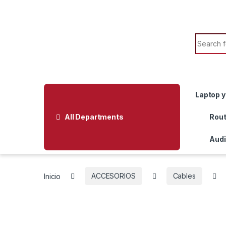
Skip to navigation
Skip to content
Search f
Laptop y
All Departments
Rout
Audi
Inicio
ACCESORIOS
Cables