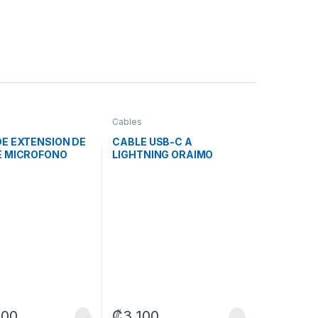
Cables
DE EXTENSION DE
CABLE USB-C A
E MICROFONO
LIGHTNING ORAIMO
OGITECH 952-
MAGCABLE 20W 1M OCD-
710CL NEGRO
100
₡
3 100