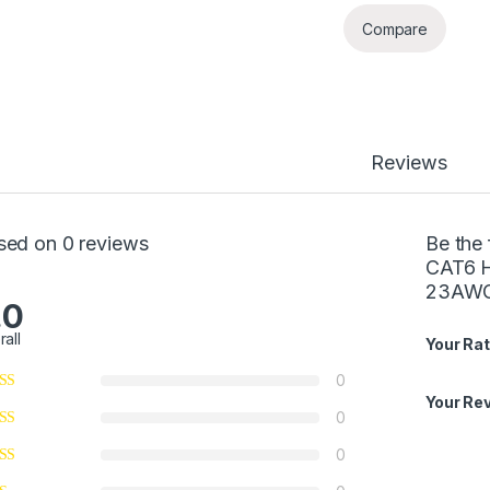
Compare
Reviews
sed on 0 reviews
Be the
CAT6 
23AWG
.0
rall
Your Rat
0
Your Re
0
0