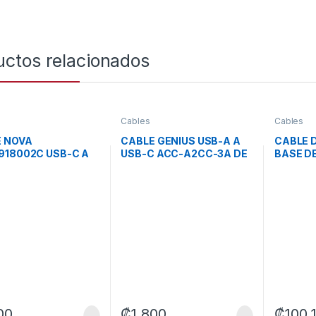
uctos relacionados
Cables
Cables
 NOVA
CABLE GENIUS USB-A A
CABLE 
918002C USB-C A
USB-C ACC-A2CC-3A DE
BASE D
 65W 1.8M NYLON
1 METRO 32590007400
RALLY L
 RAPIDA NEGRO
NEGRO
000047
00
₡
1 800
₡
100 