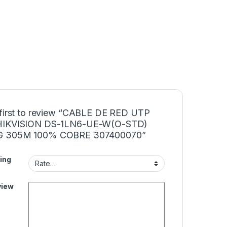
 first to review “CABLE DE RED UTP
HIKVISION DS-1LN6-UE-W(O-STD)
 305M 100% COBRE 307400070”
ing
view