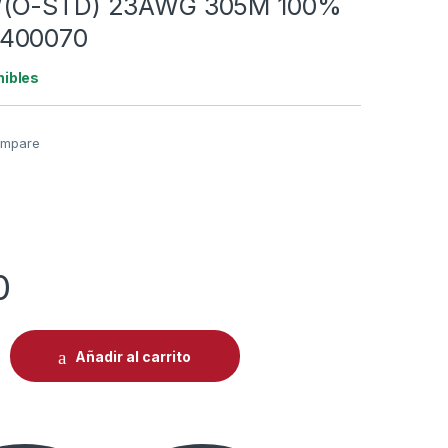
(O-STD) 23AWG 305M 100%
400070
nibles
mpare
0
 CAT6 HIKVISION DS-1LN6-UE-W(O-STD) 23AWG 305M 100% C
Añadir al carrito