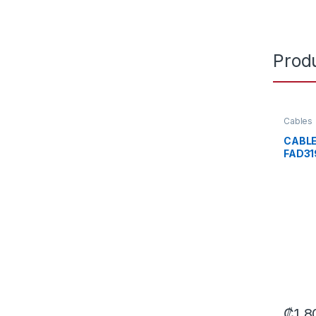
Prod
Cables
CABLE
FAD31
USB-C
CARGA
₡
1 8