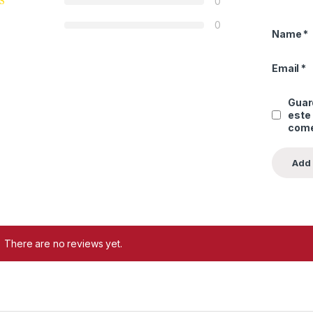
0
0
Name
*
Email
*
Guard
este
come
There are no reviews yet.