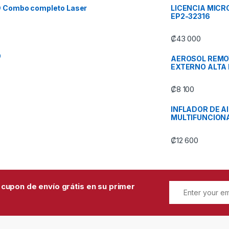
D Combo completo Laser
LICENCIA MICR
EP2-32316
₡
43 000
O
AEROSOL REMO
EXTERNO ALTA 
₡
8 100
INFLADOR DE AI
MULTIFUNCIONA
₡
12 600
 cupon de envío grátis en su primer