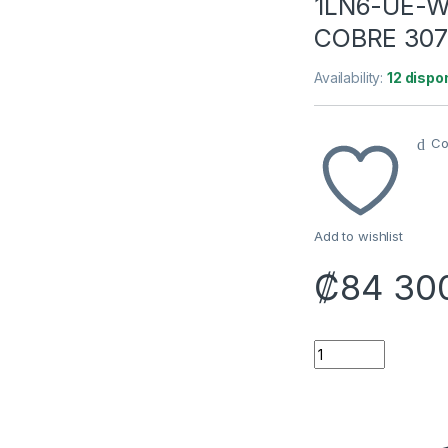
1LN6-UE-W
COBRE 307
Availability:
12 dispo
Co
Add to wishlist
₡
84 30
CABLE DE RED UTP