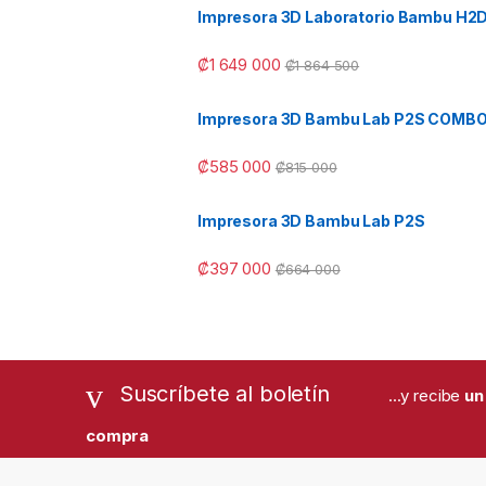
Impresora 3D Laboratorio Bambu H2
₡
1 649 000
₡
1 864 500
Impresora 3D Bambu Lab P2S COMB
₡
585 000
₡
815 000
Impresora 3D Bambu Lab P2S
₡
397 000
₡
664 000
Suscríbete al boletín
...y recibe
un
compra