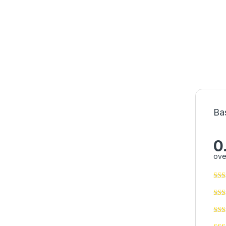
Ba
0
ove