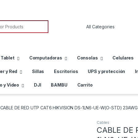
or:
 Tablet
Computadoras
Consolas
Celulares
er y Red
Sillas
Escritorios
UPS y protección
I
o y Video
DJI
BAMBU
Carrito
CABLE DE RED UTP CAT6 HIKVISION DS-1LN6-UE-W(O-STD) 23AW
Cables
CABLE DE 