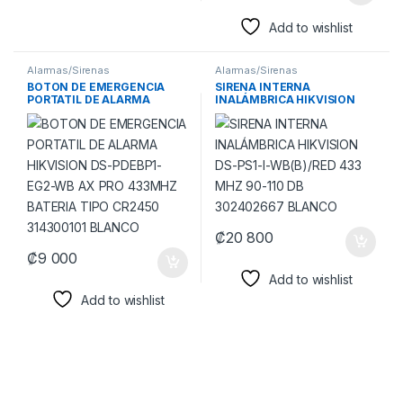
Add to wishlist
Alarmas/Sirenas
Alarmas/Sirenas
BOTON DE EMERGENCIA
SIRENA INTERNA
PORTATIL DE ALARMA
INALÁMBRICA HIKVISION
HIKVISION DS-PDEBP1-EG2-
DS-PS1-I-WB(B)/RED 433
WB AX PRO 433MHZ BATERIA
MHZ 90-110 DB 302402667
TIPO CR2450 314300101
BLANCO
BLANCO
₡
20 800
₡
9 000
Add to wishlist
Add to wishlist