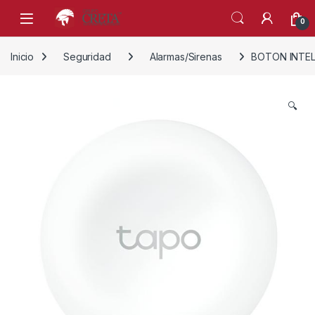
Skip to navigation
Skip to content
0
Inicio
Seguridad
Alarmas/Sirenas
BOTON INTEL
🔍