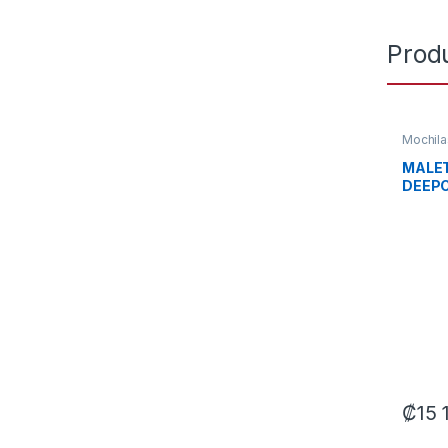
Prod
Mochila
MALET
DEEP
28.16
ECAS
NEGR
₡
15 