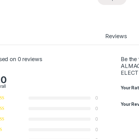
Reviews
sed on 0 reviews
Be the
ALMAC
ELECT
.0
rall
Your Rat
0
Your Re
0
0
0