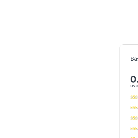
Ba
0
ove