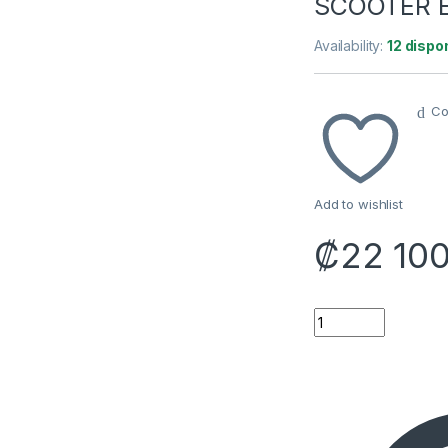
SCOOTER E
Availability:
12 dispo
Co
Add to wishlist
₡
22 10
BOLSA DE ALMACE