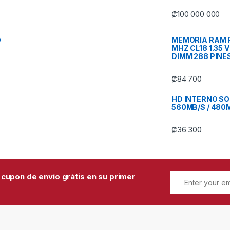
₡
100 000 000
O
MEMORIA RAM P
MHZ CL18 1.35 
DIMM 288 PINE
₡
84 700
HD INTERNO SOL
560MB/S / 480
₡
36 300
 cupon de envío grátis en su primer