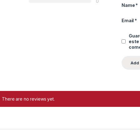
0
Name
*
Email
*
Guard
este
come
There are no reviews yet.