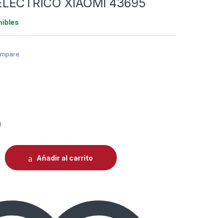
LECTRICO XIAOMI 43695
nibles
mpare
0
NAMIENTO PARA SCOOTER ELECTRICO XIAOMI 43695 quantit
Añadir al carrito