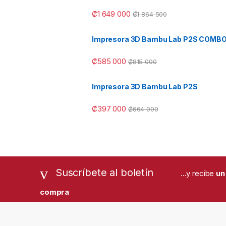
₡
1 649 000
₡
1 864 500
Impresora 3D Bambu Lab P2S COMB
₡
585 000
₡
815 000
Impresora 3D Bambu Lab P2S
₡
397 000
₡
664 000
Suscríbete al boletín
...y recibe
un
compra