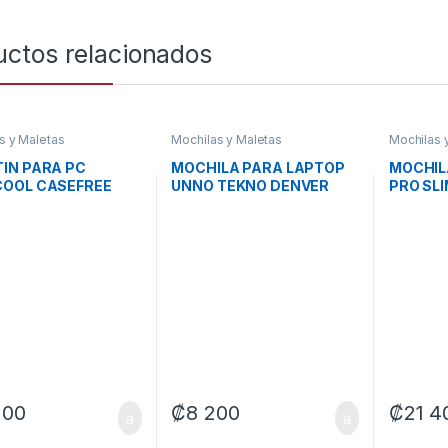
uctos relacionados
s y Maletas
Mochilas y Maletas
Mochilas 
IN PARA PC
MOCHILA PARA LAPTOP
MOCHIL
COOL CASEFREE
UNNO TEKNO DENVER
PRO SLI
L HASTA 25KG R-
BG2502BL 15.6 PULG
DELL-C
EFREE-BKNNM0-G-1
POLIESTER AZUL
O
100
₡
8 200
₡
21 4