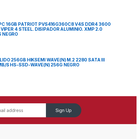
C 16GB PATRIOT PVS416G360C8 V4S DDR4 3600
V VIPER 4 STEEL. DISIPADOR ALUMINIO. XMP 2.0
S NEGRO
IDO 256GB HIKSEMI WAVE(N) M.2 2280 SATA III
MB/S HS-SSD-WAVE(N) 256G NEGRO
Sign Up