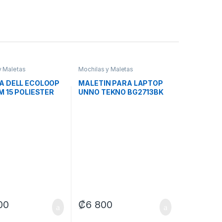
y Maletas
Mochilas y Maletas
A DELL ECOLOOP
MALETIN PARA LAPTOP
M 15 POLIESTER
UNNO TEKNO BG2713BK
P5724S NEGRO
15.6 PULG POLIESTER
NEGRO
00
₡
6 800