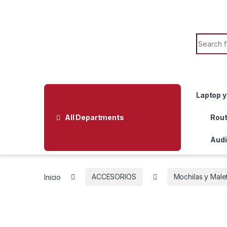
Skip to navigation
Skip to content
Search f
Laptop y
All Departments
Rout
Audi
Inicio
ACCESORIOS
Mochilas y Male