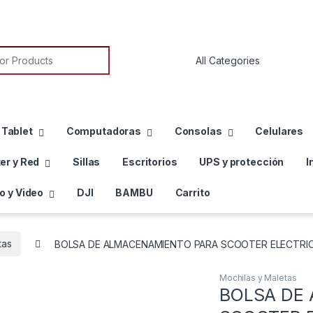
or:
 Tablet
Computadoras
Consolas
Celulares
er y Red
Sillas
Escritorios
UPS y protección
I
o y Video
DJI
BAMBU
Carrito
tas
BOLSA DE ALMACENAMIENTO PARA SCOOTER ELECTRIC
Mochilas y Maletas
BOLSA DE