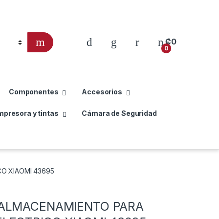
₡
0
0
Componentes
Accesorios
mpresora y tintas
Cámara de Seguridad
O XIAOMI 43695
 ALMACENAMIENTO PARA