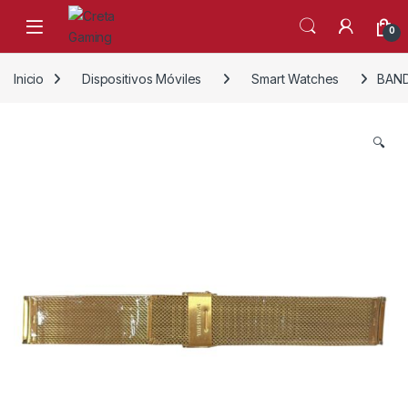
Skip to navigation
Skip to content
0
Inicio
Dispositivos Móviles
Smart Watches
BAND
🔍