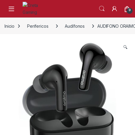
Skip to navigation
Skip to content
0
Inicio
Perifericos
Audífonos
AUDIFONO ORAIMO
🔍