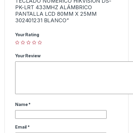
TECLADO NÚMERICO HIKVISION DS-
PK-LRT 433MHZ ALÁMBRICO
PANTALLA LCD 80MM X 25MM
302401231 BLANCO”
Your Rating
Your Review
Name
*
Email
*