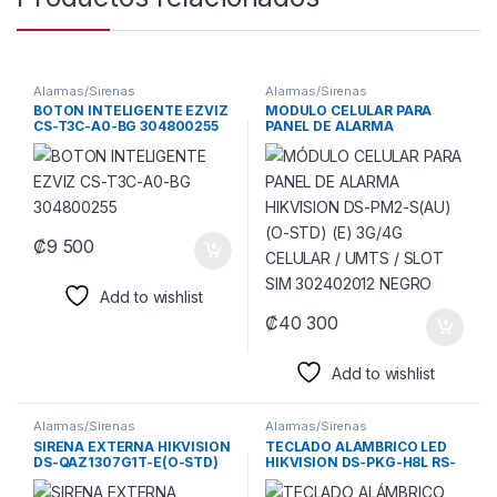
Alarmas/Sirenas
Alarmas/Sirenas
BOTON INTELIGENTE EZVIZ
MÓDULO CELULAR PARA
CS-T3C-A0-BG 304800255
PANEL DE ALARMA
HIKVISION DS-PM2-S(AU)
(O-STD) (E) 3G/4G CELULAR
/ UMTS / SLOT SIM
302402012 NEGRO
₡
9 500
Add to wishlist
₡
40 300
Add to wishlist
Alarmas/Sirenas
Alarmas/Sirenas
SIRENA EXTERNA HIKVISION
TECLADO ALÁMBRICO LED
DS-QAZ1307G1T-E(O-STD)
HIKVISION DS-PKG-H8L RS-
(C) (E) 121 DB TTS / AUDIO
485 HASTA 8 ZONAS
BIDIRECCIONAL / IP67
BLANCO / NEGRO