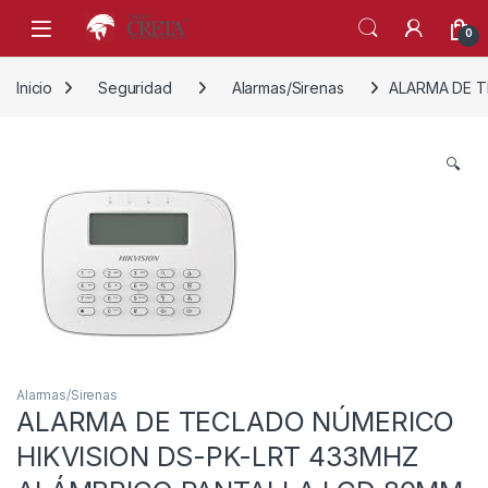
Skip to navigation
Skip to content
0
Inicio
Seguridad
Alarmas/Sirenas
ALARMA DE T
🔍
Alarmas/Sirenas
ALARMA DE TECLADO NÚMERICO
HIKVISION DS-PK-LRT 433MHZ