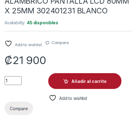
ALÁMBRICO PANTALLA LCD 80MM
X 25MM 302401231 BLANCO
Availability:
45 disponibles
Compare
Add to wishlist
₡
21 900
ALARMA DE TECLADO NÚMERICO HIKVISION DS-PK-LRT 433
Añadir al carrito
Add to wishlist
Compare