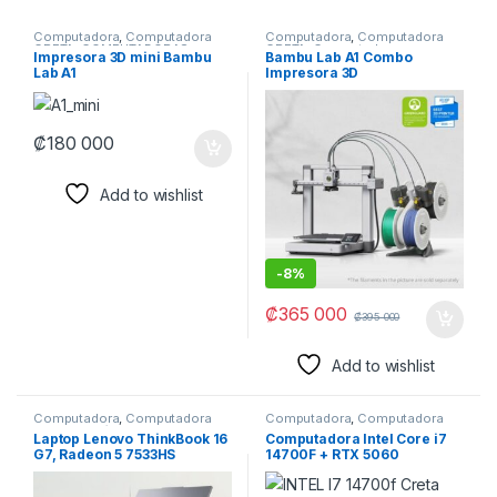
Computadora
,
Computadora
Computadora
,
Computadora
CRETA
,
COMPUTADORAS
,
CRETA
,
Computadoras
,
Impresora 3D mini Bambu
Bambu Lab A1 Combo
Computadoras
,
Impresión
,
COMPUTADORAS
,
Impresión
,
Lab A1
Impresora 3D
IMPRESORA
,
IMPRESORAS
,
IMPRESORA
,
Impresoras
,
Impresoras
IMPRESORAS
₡
180 000
Add to wishlist
-
8%
₡
365 000
₡
395 000
Add to wishlist
Computadora
,
Computadora
Computadora
,
Computadora
CRETA
,
Inglés
,
Laptop
,
Laptops
,
CRETA
Laptop Lenovo ThinkBook 16
Computadora Intel Core i7
LENOVO INGLES
G7, Radeon 5 7533HS
14700F + RTX 5060