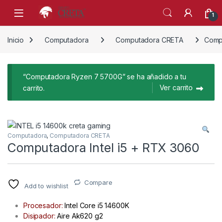
Skip to navigation
Skip to content
1
Inicio
Computadora
Computadora CRETA
Compu
“Computadora Ryzen 7 5700G” se ha añadido a tu
Ver carrito
carrito.
Computadora
,
Computadora CRETA
Computadora Intel i5 + RTX 3060
Compare
Add to wishlist
Procesador:
Intel Core i5 14600K
Disipador:
Aire Ak620 g2