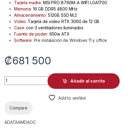
Tarjeta madre:
MSI PRO B760M-A WIFI LGA1700
Memoria:
16 GB DDR5 4800 MHz
Almacenamiento:
512GB SSD M.2
Video:
Tarjeta de video RTX 3060 de 12 GB
Case:
con 3 ventiladores iluminados
Fuente de poder:
650w ATX
Software:
Pre instalación de Windows 11 y office
₡
681 500
Computadora Intel i5 + RTX 3060 quantity
Añadir al carrito
Add to wishlist
Compare
ADATA
AMD
AOC