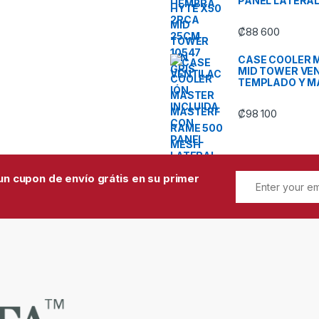
PANEL LATERA
₡
88 600
CASE COOLER 
MID TOWER VEN
TEMPLADO Y M
₡
98 100
un cupon de envío grátis en su primer