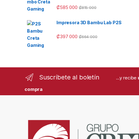
₡
585 000
₡
815 000
Impresora 3D Bambu Lab P2S
₡
397 000
₡
664 000
Suscríbete al boletín
...y recibe
compra