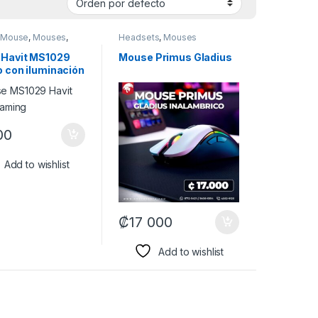
,
Mouse
,
Mouses
,
Headsets
,
Mouses
cos
Havit MS1029
Mouse Primus Gladius
 con iluminación
00
Add to wishlist
₡
17 000
Add to wishlist