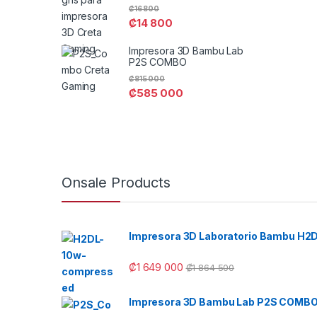
₡
16 800
₡
14 800
Impresora 3D Bambu Lab
P2S COMBO
₡
815 000
₡
585 000
Onsale Products
Impresora 3D Laboratorio Bambu H2
₡
1 649 000
₡
1 864 500
Impresora 3D Bambu Lab P2S COMB