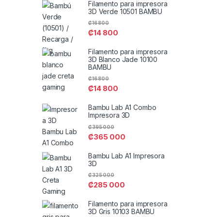
Filamento para impresora
3D Verde 10501 BAMBU
₡
16 800
₡
14 800
Filamento para impresora
3D Blanco Jade 10100
BAMBU
₡
16 800
₡
14 800
Bambu Lab A1 Combo
Impresora 3D
₡
395 000
₡
365 000
Bambu Lab A1 Impresora
3D
₡
325 000
₡
285 000
Filamento para impresora
3D Gris 10103 BAMBU