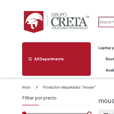
Skip to navigation
Skip to content
Search f
Laptop y
All Departments
Rout
Audi
Inicio
Productos etiquetados “mouse”
Filtrar por precio
mou