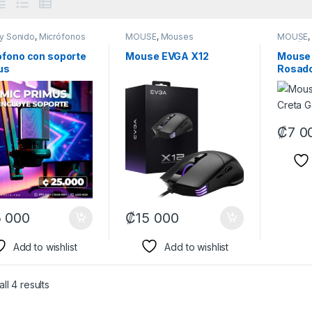
 y Sonido
,
Micrófonos
MOUSE
,
Mouses
MOUSE
Periféri
ófono con soporte
Mouse EVGA X12
Mouse 
us
Rosado
₡
7 0
 000
₡
15 000
Add to wishlist
Add to wishlist
ll 4 results