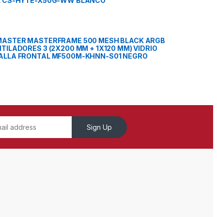
L CS-HYTE-X50G-WW BLANCO
MASTER MASTERFRAME 500 MESH BLACK ARGB
TILADORES 3 (2X200 MM + 1X120 MM) VIDRIO
ALLA FRONTAL MF500M-KHNN-S01 NEGRO
Sign Up