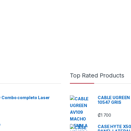
Top Rated Products
D Combo completo Laser
CABLE UGREEN
10547 GRIS
₡
1 700
O
CASE HYTE X50