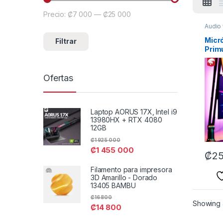
Precio:
₡7 000
—
₡25 000
Precio mínimo
Precio máximo
Audio
Micr
Filtrar
Prim
Ofertas
Laptop AORUS 17X, Intel i9
13980HX + RTX 4080
12GB
₡
1 925 000
₡
1 455 000
₡
25
Filamento para impresora
3D Amarillo - Dorado
13405 BAMBU
₡
16 800
Showing a
₡
14 800